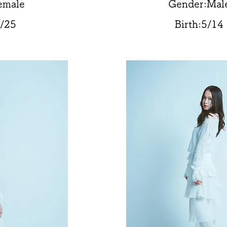
emale
Gender:Mal
2/25
Birth:5/14