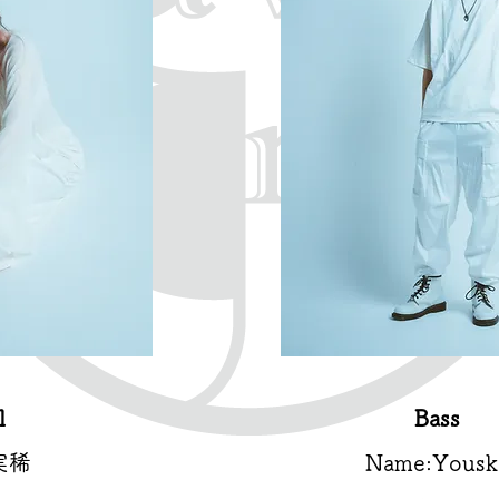
l
Bass
実稀
Name:Yousk