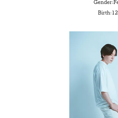
Gender:F
Birth:1