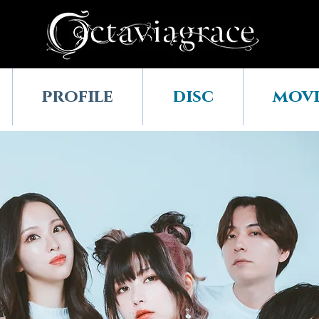
profile
disc
movi