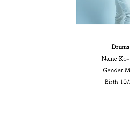
Drums
Name:Ko-i
Gender:M
Birth:10